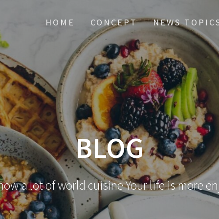
HOME
CONCEPT
NEWS TOPIC
BLOG
now a lot of world cuisine Your life is more e