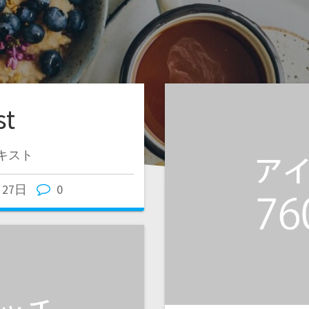
st
テキスト
月27日
0