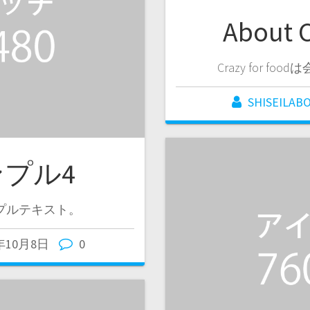
About C
Crazy for 
SHISEILAB
プル4
プルテキスト。
0年10月8日
0